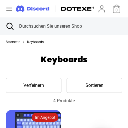
Direkt
W
zum
0
Vereinigte Staaten (USD $)
Inhalt
ä
Suchen
Suche
Durchsuchen
Suchen
Durchsuchen
schließen
Sie
h
Sie
unseren
unseren
Startseite
Keyboards
Shop
r
Shop
Keyboards
u
n
g
Verfeinern
Sortieren
4 Produkte
Im Angebot