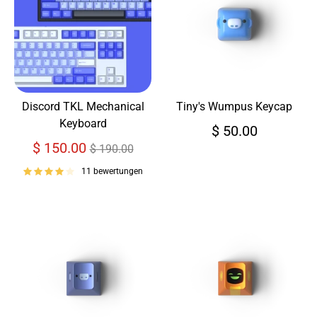
Discord TKL Mechanical
Tiny's Wumpus Keycap
Keyboard
$ 50.00
Normaler
$ 150.00
$ 190.00
Preis
11 bewertungen