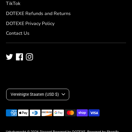
TikTok
DOTEXE Refunds and Returns
DOTEXE Privacy Policy
Contact Us
W
Vereinigte Staaten (USD $)
ä
Akzeptierte
h
Zahlungsarten
Urheberrecht © 2026
Discord Powered by DOTEXE
.
Powered by Shopify