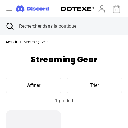
Passer
D
au
0
États-Unis (USD $)
contenu
e
Recherche
Fermer
Rechercher
Recherche
Rechercher
la
dans
v
dans
recherche
la
la
Accueil
Streaming Gear
boutique
i
boutique
Streaming Gear
s
e
Affiner
Trier
1 produit