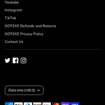
Youtube
Instagram
TikTok
DOTEXE Refunds and Returns
DOTEXE Privacy Policy
Contact Us
D
États-Unis (USD $)
e
Méthodes