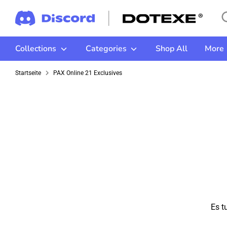
Direkt
Su
Du
zum
Si
Inhalt
un
Collections
Categories
Shop All
More
Sh
Startseite
PAX Online 21 Exclusives
Es t