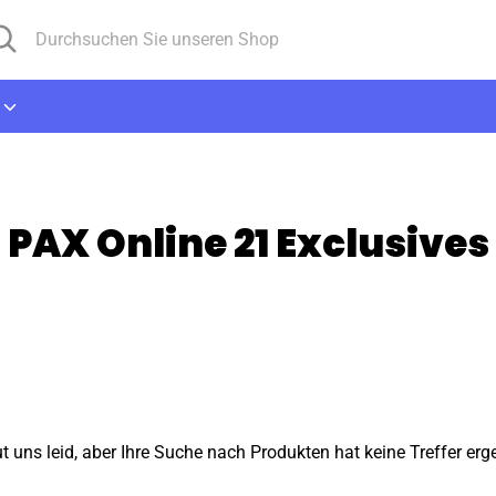
chen
rchsuchen
e
seren
op
PAX Online 21 Exclusives
ut uns leid, aber Ihre Suche nach Produkten hat keine Treffer erg